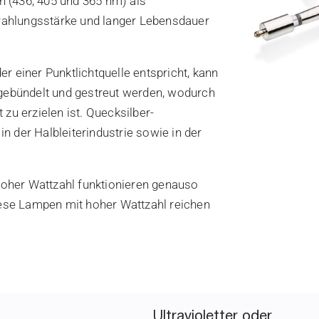
en (436, 405 und 365 nm) als
trahlungsstärke und langer Lebensdauer
r einer Punktlichtquelle entspricht, kann
 gebündelt und gestreut werden, wodurch
zu erzielen ist. Quecksilber-
 der Halbleiterindustrie sowie in der
oher Wattzahl funktionieren genauso
Diese Lampen mit hoher Wattzahl reichen
Ultravioletter oder