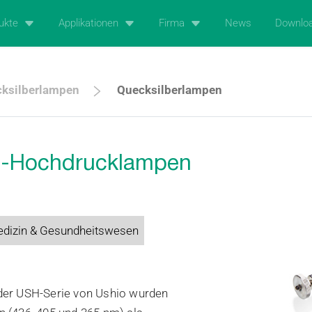
ukte
Applikationen
Firma
News
Downlo
ksilberlampen
Quecksilberlampen
n-Hochdrucklampen
dizin & Gesundheitswesen
der USH-Serie von Ushio wurden