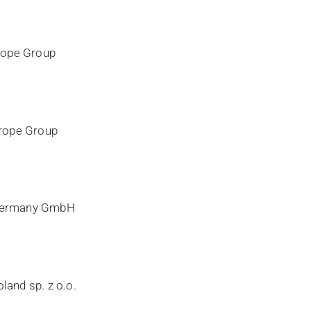
urope Group
urope Group
 Germany GmbH
land sp. z o.o.