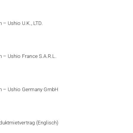
n – Ushio U.K., LTD.
n – Ushio France S.A.R.L.
gen – Ushio Germany GmbH
uktmietvertrag (Englisch)