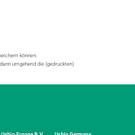
speichern können.
 dann umgehend die (gedruckten)
Ushio Europe B.V.
Ushio Germany