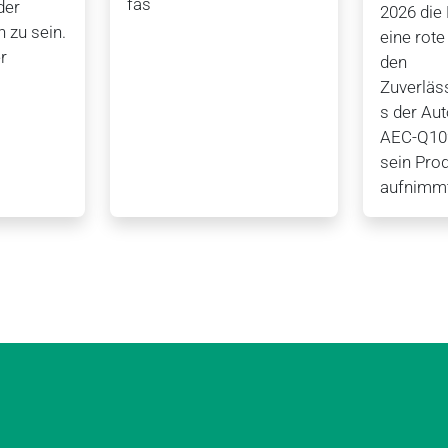
fas
der
2026 di
n zu sein.
eine rote
r
den
Zuverläs
s der Au
AEC-Q102
sein Prod
aufnimmt