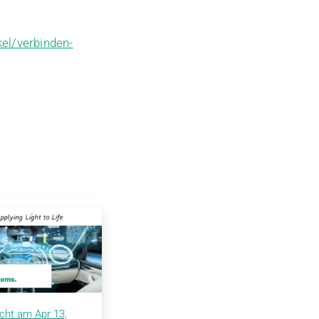
kel/verbinden-
icht am Apr 13,