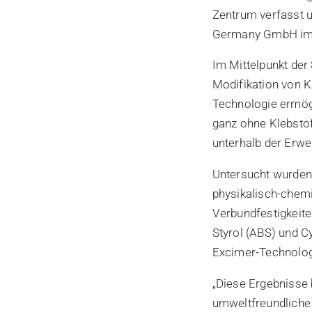
Zentrum verfasst 
Germany GmbH im 
Im Mittelpunkt der 
Modifikation von K
Technologie ermög
ganz ohne Klebstof
unterhalb der Erw
Untersucht wurden 
physikalisch-chemi
Verbundfestigkeite
Styrol (ABS) und C
Excimer-Technolog
„Diese Ergebnisse
umweltfreundliche 