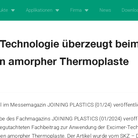
ukte
Applikationen
Firma
News
Downlo
Technologie überzeugt bei
en amorpher Thermoplaste
el im Messemagazin JOINING PLASTICS (01/24) veröffentli
be des Fachmagazins JOINING PLASTICS (01/2024) veröffe
begutachteten Fachbeitrag zur Anwendung der Excimer-Tec
ügen amorpher Thermoplaste. Der Artikel wurde vom SKZ – 