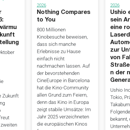
2026
2026
r
Nothing Compares
Ushio 
6:
to You
sein A
rwärmu
eine r
800 Millionen
ukunft
Laserd
Kinobesuche beweisen,
tellung
Automo
dass sich manche
zur Un
Erlebnisse zu Hause
Oktober
von Fa
einfach nicht
Straße
nachmachen lassen. Auf
n der 
der bevorstehenden
CineEurope in Barcelona
Genera
ie
hat die Kino-Community
Ushio Inc
allen Grund zum Feiern,
e Zukunft
Tokio, P
denn das Kino in Europa
ung
Takabumi
zeigt stabile Umsätze: Im
o
Folgende
Jahr 2025 verzeichneten
reut
bekannt,
die europäischen Kinos
 zweiten
Unterne