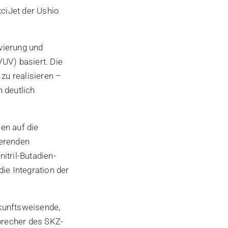
ciJet der Ushio
ivierung und
UV) basiert. Die
zu realisieren –
 deutlich
en auf die
ierenden
itril-Butadien-
ie Integration der
kunftsweisende,
Sprecher des SKZ-