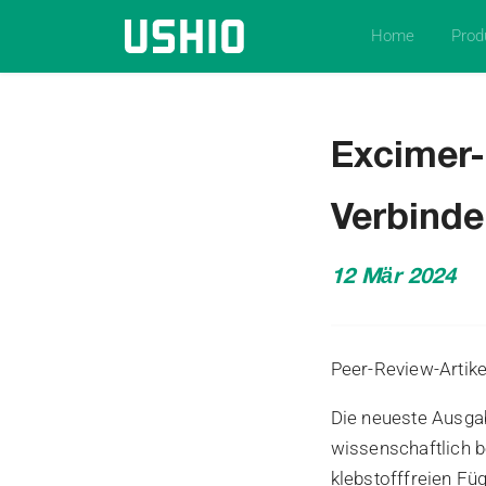
Home
Prod
Excimer-
Verbind
12 Mär 2024
Peer-Review-Artik
Die neueste Ausga
wissenschaftlich 
klebstofffreien F