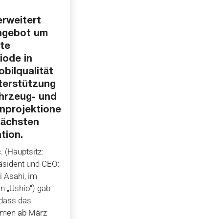
erweitert
ngebot um
ote
iode in
bilqualität
terstützung
hrzeug- und
nprojektione
nächsten
tion.
. (Hauptsitz:
räsident und CEO:
 Asahi, im
n „Ushio“) gab
 dass das
hmen ab März