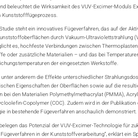
und beleuchtet die Wirksamkeit des VUV-Excimer-Moduls Ex
Kunststofffügeprozess.
Studie steht ein innovatives Fügeverfahren, das auf der Akt
unststoffoberflächen durch Vakuum-Ultraviolettstrahlung (V
licht es, hochfeste Verbindungen zwischen Thermoplasten 
fe oder zusätzliche Materialien – und das bei Temperaturen
eichungstemperaturen der eingesetzten Werkstoffe.
unter anderem die Effekte unterschiedlicher Strahlungsdos
schen Eigenschaften der Oberflächen sowie auf die result
n bei den Materialien Polymethylmethacrylat (PMMA), Acryln
ycloolefin-Copolymer (COC). Zudem wird in der Publikation d
ie in bestehende Fügeverfahren anschaulich demonstriert.
 belegen das Potenzial der VUV-Excimer-Technologie für zu
Fügeverfahren in der Kunststoffverarbeitung“, erklärt ein 