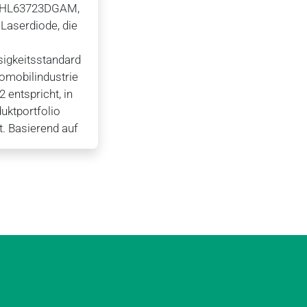
e HL63723DGAM,
 Laserdiode, die
sigkeitsstandard
tomobilindustrie
 entspricht, in
uktportfolio
. Basierend auf