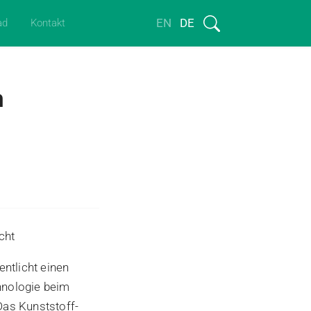
EN
DE
ad
Kontakt
m
cht
ntlicht einen
hnologie beim
Das Kunststoff-