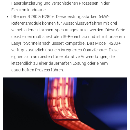
Faserplatzierung und verschiedenen Prozessen in der
Elektronikindustrie.
IRtenser R280 & R280+: Diese leistungsstarken 6-kW-
Referenzmodule können für Ausschlussverfahren mit drei
verschiedenen Lampentypen ausgestattet werden. Diese Serie
deckt einen multispektralen IR-Bereich ab und ist mit unserem
EasyFit-Schnellanschlussset kompatibel. Das Modell R280+
verfügt zusätzlich über ein integriertes Quarzfenster. Diese
eignen sich am besten für explorative Anwendungen, die
letztendlich zu einer dauerhaften Lösung oder einem
dauerhaften Prozess führen.