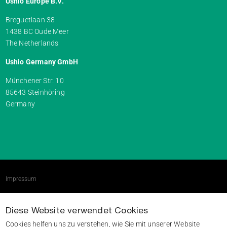
Ushio Europe B.V.
Breguetlaan 38
1438 BC Oude Meer
The Netherlands
Ushio Germany GmbH
Münchener Str. 10
85643 Steinhöring
Germany
Impressum
AGBs
Diese Website verwendet Cookies
Datenschutzerklärung
Cookies helfen uns zu verstehen, wie Sie mit unserer Website