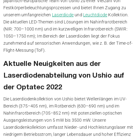
japanisch-europäische Team von Ushio zu einer Vielzahl von
Festkörperbeleuchtungsprozessen und bietet Ihnen Zugang zu
unserem umfangreichen
Laserdiode
und
Leuchtdiode
Kollektion.
Die aktuellen LED-Themen sind Lösungen im Nahinfrarotbereich
(NIR: 700–1000 nm) und im kurzwelligen Infrarotbereich (SWIR:
1050–1750 nm); Im Bereich der Laserdioden liegt der Fokus
zunehmend auf sensorischen Anwendungen, wie z. B. der Time-of-
Flight-Messung (ToF).
Aktuelle Neuigkeiten aus der
Laserdiodenabteilung von Ushio auf
der Optatec 2022
Die Laserdiodenkollektion von Ushio bietet Wellenlängen im UV-
Bereich (375–405 nm), im Rotbereich (630–690 nm) und im
Nahinfrarotbereich (705–852 nm) mit potenziellen optischen
Ausgangsleistungen von 5 mW bis 3500 mW. Unsere
Laserdiodenkollektion umfasst Nieder- und Hochleistungslaser mit
niedrigem Betriebsstrom, langer Lebensdauer und hoher Effizienz