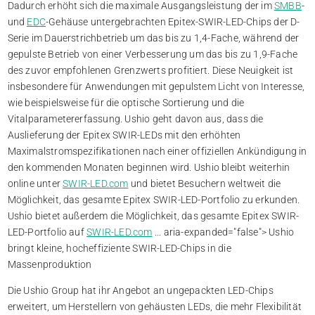
Dadurch erhöht sich die maximale Ausgangsleistung der im
SMBB
-
und
EDC
-Gehäuse untergebrachten Epitex-SWIR-LED-Chips der D-
Serie im Dauerstrichbetrieb um das bis zu 1,4-Fache, während der
gepulste Betrieb von einer Verbesserung um das bis zu 1,9-Fache
des zuvor empfohlenen Grenzwerts profitiert. Diese Neuigkeit ist
insbesondere für Anwendungen mit gepulstem Licht von Interesse,
wie beispielsweise für die optische Sortierung und die
Vitalparametererfassung. Ushio geht davon aus, dass die
Auslieferung der Epitex SWIR-LEDs mit den erhöhten
Maximalstromspezifikationen nach einer offiziellen Ankündigung in
den kommenden Monaten beginnen wird. Ushio bleibt weiterhin
online unter
SWIR-LED.com
und bietet Besuchern weltweit die
Möglichkeit, das gesamte Epitex SWIR-LED-Portfolio zu erkunden.
Ushio bietet außerdem die Möglichkeit, das gesamte Epitex SWIR-
LED-Portfolio auf
SWIR-LED.com
... aria-expanded="false">
Ushio
bringt kleine, hocheffiziente SWIR-LED-Chips in die
Massenproduktion
Die Ushio Group hat ihr Angebot an ungepackten LED-Chips
erweitert, um Herstellern von gehäusten LEDs, die mehr Flexibilität