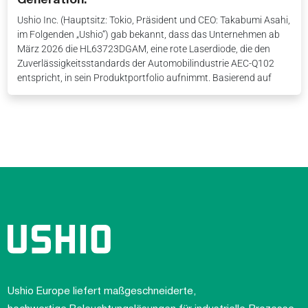
Generation.
Ushio Inc. (Hauptsitz: Tokio, Präsident und CEO: Takabumi Asahi,
im Folgenden „Ushio“) gab bekannt, dass das Unternehmen ab
März 2026 die HL63723DGAM, eine rote Laserdiode, die den
Zuverlässigkeitsstandards der Automobilindustrie AEC-Q102
entspricht, in sein Produktportfolio aufnimmt. Basierend auf
Ushio Europe liefert maßgeschneiderte,