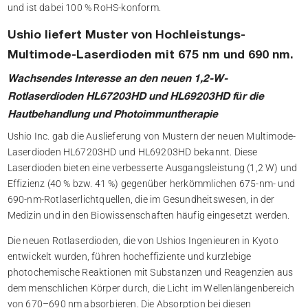
und ist dabei 100 % RoHS-konform.
Ushio liefert Muster von Hochleistungs-
Multimode-Laserdioden mit 675 nm und 690 nm.
Wachsendes Interesse an den neuen 1,2-W-
Rotlaserdioden HL67203HD und HL69203HD für die
Hautbehandlung und Photoimmuntherapie
Ushio Inc. gab die Auslieferung von Mustern der neuen Multimode-
Laserdioden HL67203HD und HL69203HD bekannt. Diese
Laserdioden bieten eine verbesserte Ausgangsleistung (1,2 W) und
Effizienz (40 % bzw. 41 %) gegenüber herkömmlichen 675-nm- und
690-nm-Rotlaserlichtquellen, die im Gesundheitswesen, in der
Medizin und in den Biowissenschaften häufig eingesetzt werden.
Die neuen Rotlaserdioden, die von Ushios Ingenieuren in Kyoto
entwickelt wurden, führen hocheffiziente und kurzlebige
photochemische Reaktionen mit Substanzen und Reagenzien aus
dem menschlichen Körper durch, die Licht im Wellenlängenbereich
von 670–690 nm absorbieren. Die Absorption bei diesen