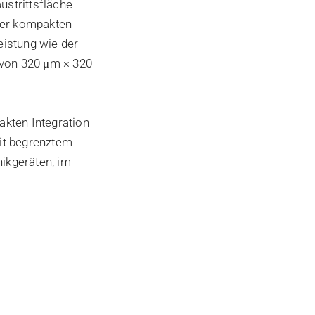
ustrittsfläche
iner kompakten
eistung wie der
 von 320 μm × 320
akten Integration
it begrenztem
ikgeräten, im