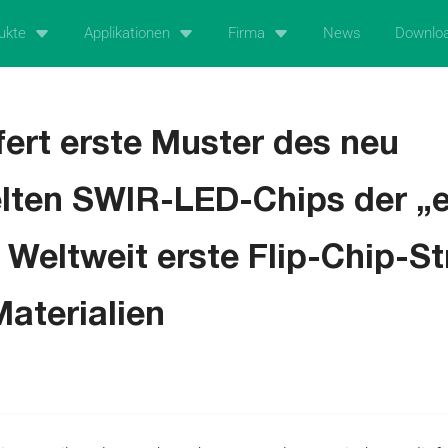
ukte
Applikationen
Firma
News
Downlo
efert erste Muster des neu
lten SWIR-LED-Chips der „e
 Weltweit erste Flip-Chip-St
Materialien