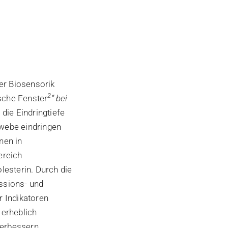
er Biosensorik
2
ische Fenster
“ bei
die Eindringtiefe
ewebe eindringen
nen in
ereich
lesterin. Durch die
ssions- und
r Indikatoren
 erheblich
verbessern.