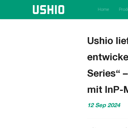
Home
Prod
Ushio li
entwicke
Series“ –
mit InP-
12 Sep 2024