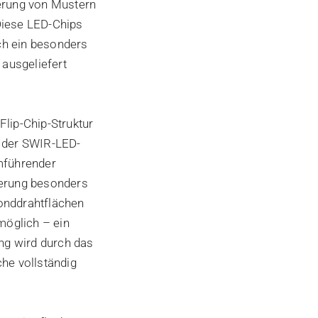
ferung von Mustern
Diese LED-Chips
ch ein besonders
ausgeliefert
Flip-Chip-Struktur
n der SWIR-LED-
omführender
ierung besonders
Bonddrahtflächen
möglich – ein
ung wird durch das
che vollständig