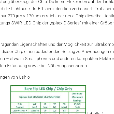
stung überzeugt der Chip: Da keine Elektroden auf der Lichta
d die Lichtaustritts-Effizienz deutlich verbessert. Trotz se
r 270 μm × 170 μm erreicht der neue Chip dieselbe Lichtl
tungs-SWIR-LED-Chip der „epitex D Series“ mit einer Größe
ragenden Eigenschaften und der Möglichkeit zur ultrakomp
ss dieser Chip einen bedeutenden Beitrag zu Anwendungen m
ann – etwa in Smartphones und anderen kompakten Elektron
daten-Erfassung sowie bei Näherungssensoren.
ungen von Ushio
Tabelle 1