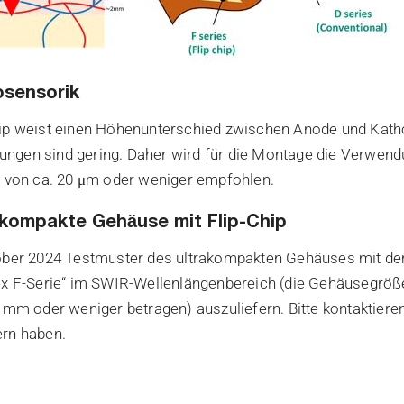
osensorik
ip weist einen Höhenunterschied zwischen Anode und Katho
ngen sind gering. Daher wird für die Montage die Verwendu
e von ca. 20 μm oder weniger empfohlen.
akompakte Gehäuse mit Flip-Chip
tober 2024 Testmuster des ultrakompakten Gehäuses mit de
ex F-Serie“ im SWIR-Wellenlängenbereich (die Gehäusegröß
0 mm oder weniger betragen) auszuliefern. Bitte kontaktiere
ern haben.