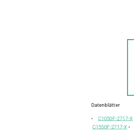
Datenblätter
•
C1050F-2717-X
C1550F-2717-X
•