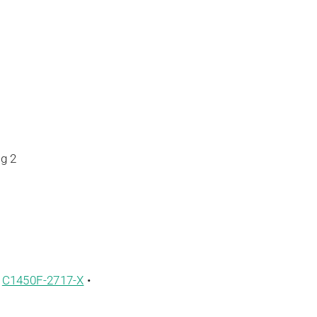
g 2
•
C1450F-2717-X
•