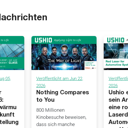
Nachrichten
ug 05,
Veröffentlicht am Jun 22,
Veröffentl
2026
2026
r
Nothing Compares
Ushio 
6:
to You
sein A
rwärmu
eine r
800 Millionen
ukunft
Laserd
Kinobesuche beweisen,
tellung
Automo
dass sich manche