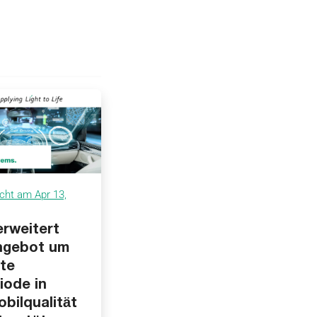
icht am Apr 13,
erweitert
ngebot um
ote
iode in
bilqualität