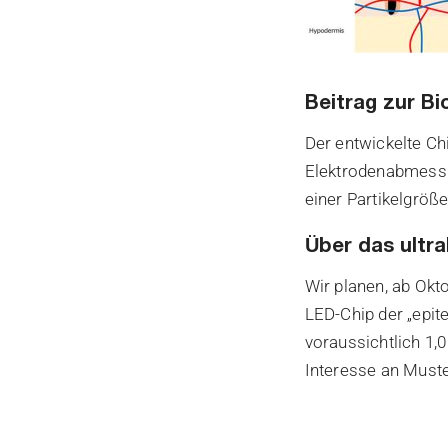
Beitrag zur Bi
Der entwickelte Ch
Elektrodenabmessu
einer Partikelgröß
Über das ultr
Wir planen, ab Ok
LED-Chip der „epit
voraussichtlich 1,
Interesse an Must