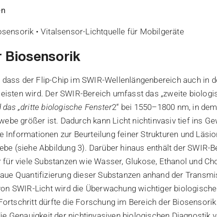
en
iosensorik • Vitalsensor-Lichtquelle für Mobilgeräte
r Biosensorik
, dass der Flip-Chip im SWIR-Wellenlängenbereich auch in d
 leisten wird. Der SWIR-Bereich umfasst das „zweite biolog
as „dritte biologische Fenster
2“ bei 1550–1800 nm, in dem 
webe größer ist. Dadurch kann Licht nichtinvasiv tief ins G
re Informationen zur Beurteilung feiner Strukturen und Läsio
e (siehe Abbildung 3). Darüber hinaus enthält der SWIR-B
für viele Substanzen wie Wasser, Glukose, Ethanol und Cho
aue Quantifizierung dieser Substanzen anhand der Transmi
on SWIR-Licht wird die Überwachung wichtiger biologische
 Fortschritt dürfte die Forschung im Bereich der Biosensorik
ie Genauigkeit der nichtinvasiven biologischen Diagnostik 