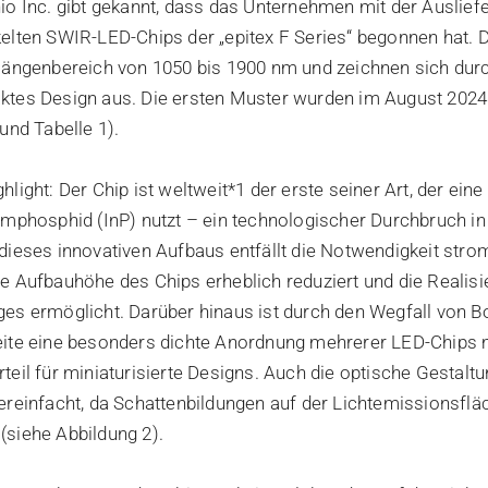
io Inc. gibt gekannt, dass das Unternehmen mit der Auslie
elten SWIR-LED-Chips der „epitex F Series“ begonnen hat. 
längenbereich von 1050 bis 1900 nm und zeichnen sich dur
ktes Design aus. Die ersten Muster wurden im August 2024 
und Tabelle 1).
light: Der Chip ist weltweit*1 der erste seiner Art, der eine 
umphosphid (InP) nutzt – ein technologischer Durchbruch i
dieses innovativen Aufbaus entfällt die Notwendigkeit str
e Aufbauhöhe des Chips erheblich reduziert und die Realis
es ermöglicht. Darüber hinaus ist durch den Wegfall von 
eite eine besonders dichte Anordnung mehrerer LED-Chips 
teil für miniaturisierte Designs. Auch die optische Gestalt
ereinfacht, da Schattenbildungen auf der Lichtemissionsflä
siehe Abbildung 2).