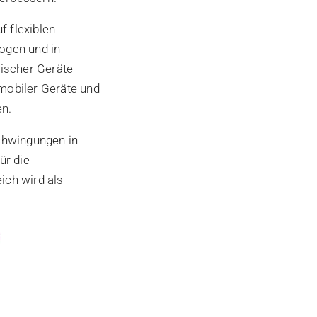
f flexiblen
bogen und in
nischer Geräte
 mobiler Geräte und
en.
chwingungen in
ür die
ich wird als