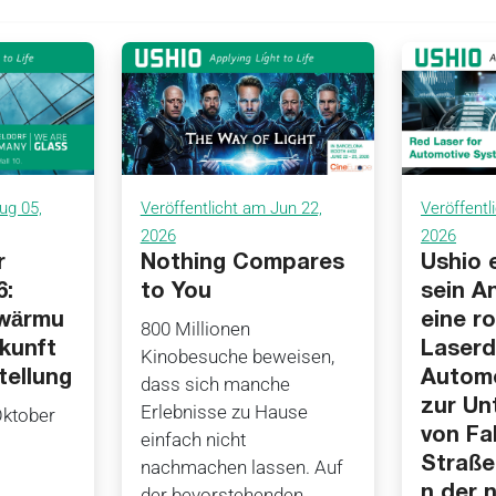
ug 05,
Veröffentlicht am Jun 22,
Veröffentl
2026
2026
r
Nothing Compares
Ushio 
6:
to You
sein A
rwärmu
eine r
800 Millionen
ukunft
Laserd
Kinobesuche beweisen,
tellung
Automo
dass sich manche
zur Un
Erlebnisse zu Hause
Oktober
von Fa
einfach nicht
Straße
nachmachen lassen. Auf
n der 
der bevorstehenden