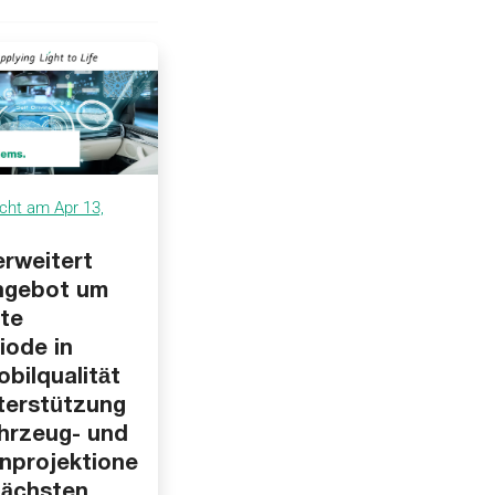
icht am Apr 13,
erweitert
ngebot um
ote
iode in
bilqualität
terstützung
hrzeug- und
nprojektione
nächsten