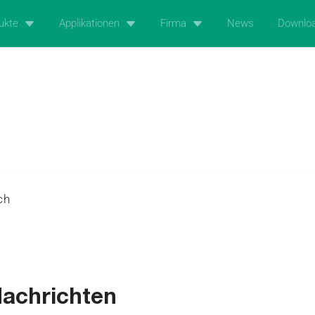
ukte
Applikationen
Firma
News
Downlo
ch
Nachrichten