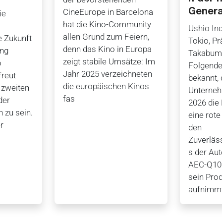
CineEurope in Barcelona
Genera
ie
hat die Kino-Community
Ushio Inc
allen Grund zum Feiern,
e Zukunft
Tokio, P
denn das Kino in Europa
ung
Takabumi
zeigt stabile Umsätze: Im
o
Folgende
Jahr 2025 verzeichneten
reut
bekannt,
die europäischen Kinos
 zweiten
Unterne
fas
der
2026 di
n zu sein.
eine rote
r
den
Zuverläs
s der Au
AEC-Q102
sein Prod
aufnimmt