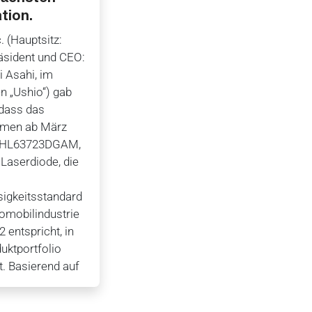
tion.
. (Hauptsitz:
räsident und CEO:
 Asahi, im
n „Ushio“) gab
 dass das
hmen ab März
e HL63723DGAM,
 Laserdiode, die
sigkeitsstandard
tomobilindustrie
 entspricht, in
uktportfolio
. Basierend auf