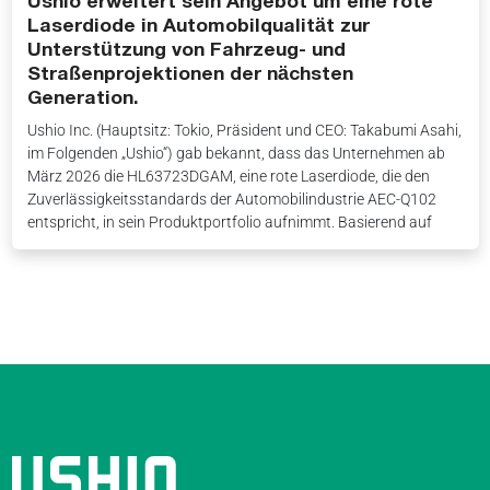
Ushio erweitert sein Angebot um eine rote
Laserdiode in Automobilqualität zur
Unterstützung von Fahrzeug- und
Straßenprojektionen der nächsten
Generation.
Ushio Inc. (Hauptsitz: Tokio, Präsident und CEO: Takabumi Asahi,
im Folgenden „Ushio“) gab bekannt, dass das Unternehmen ab
März 2026 die HL63723DGAM, eine rote Laserdiode, die den
Zuverlässigkeitsstandards der Automobilindustrie AEC-Q102
entspricht, in sein Produktportfolio aufnimmt. Basierend auf