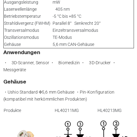
Ausgangsleistung
mW
Laserwellenlänge
405 nm
Betriebstemperatur
-5 °C bis +85 °C
Strahldivergenz (FWHM)
Parallel 8° Senkrecht 20°
Transversalmodus
Einzeltransversalmodus
Oszillationsmodus
TE-Modus
Gehäuse
5,6 mm CAN-Gehäuse
Anwendungen
・ 3D-Scanner, Sensor ・ Biomedizin ・ 3D-Drucker ・
Messgeräte
Gehäuse
・Ushio Standard Φ5,6 mm Gehäuse ・Pin-Konfiguration
(kompatibel mit herkömmlichen Produkten)
Produkte
HL40211MG
HL40213MG